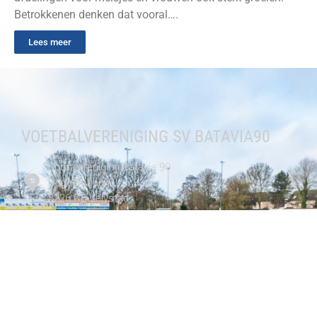
Betrokkenen denken dat vooral….
Lees meer
VOETBALVERENIGING SV BATAVIA90
Sportvereniging Batavia 90
Doggersbank3
8226 CE Lelystad
0320 254747
Contactformulier
CLUB