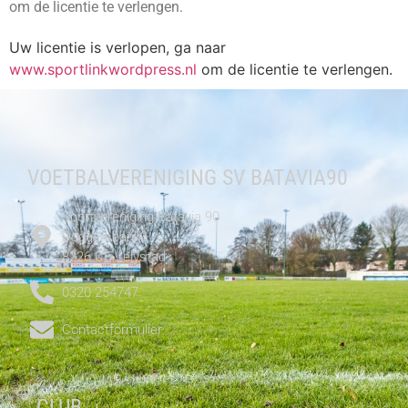
om de licentie te verlengen.
Uw licentie is verlopen, ga naar
www.sportlinkwordpress.nl
om de licentie te verlengen.
VOETBALVERENIGING SV BATAVIA90
Sportvereniging Batavia 90
Doggersbank3
8226 CE Lelystad
0320 254747
Contactformulier
CLUB