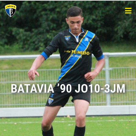
BATAVIA ’90 JO10-3JM