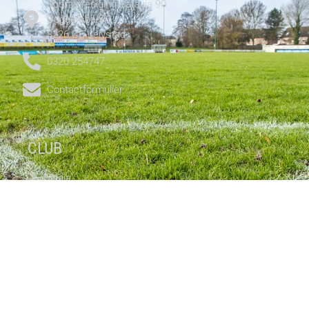
Sportvereniging Batavia 90
Doggersbank3
8226 CE Lelystad
0320 254747
Contactformulier
CLUB
Media
Teams
Clubinformatie
Wedstrijd info
Nieuws
SOCIAL MEDIA