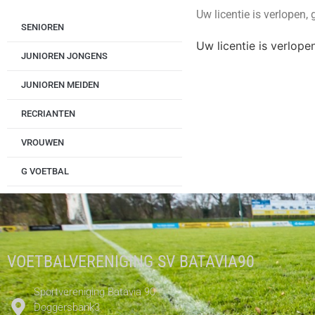
Uw licentie is verlopen,
SENIOREN
Uw licentie is verlope
JUNIOREN JONGENS
JUNIOREN MEIDEN
RECRIANTEN
VROUWEN
G VOETBAL
VOETBALVERENIGING SV BATAVIA90
Sportvereniging Batavia 90
Doggersbank3