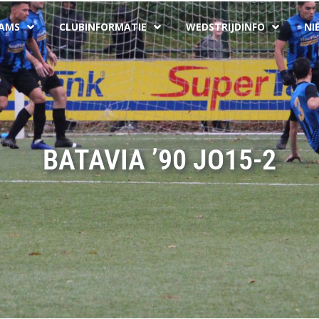
AMS
CLUBINFORMATIE
WEDSTRIJDINFO
NI
BATAVIA ’90 JO15-2