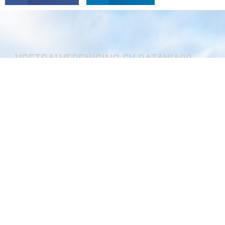
VOETBALVERENIGING SV BATAVIA90
Sportvereniging Batavia 90
Doggersbank3
8226 CE Lelystad
0320 254747
Contactformulier
CLUB
Media
Teams