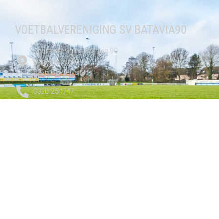
VOETBALVERENIGING SV BATAVIA90
Sportvereniging Batavia 90
Doggersbank3
8226 CE Lelystad
0320 254747
Contactformulier
CLUB
Media
Teams
Clubinformatie
Wedstrijd info
Nieuws