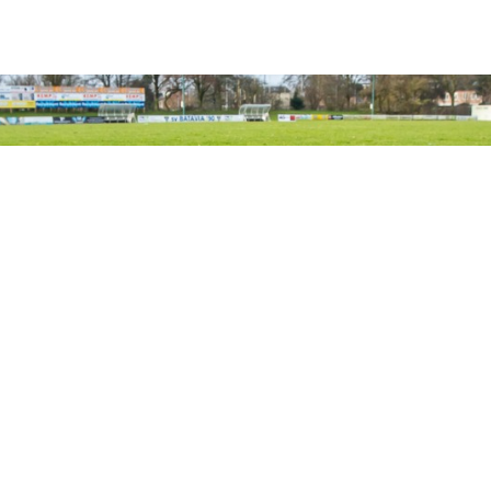
CLUB
Media
Teams
Clubinformatie
Wedstrijd info
Nieuws
SOCIAL MEDIA