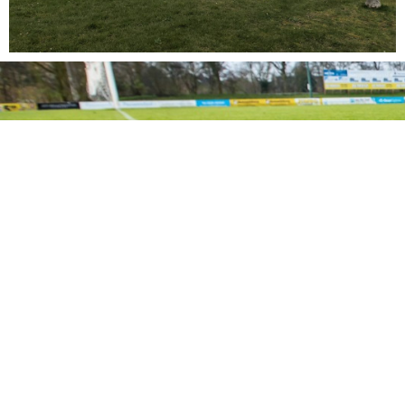
VOETBALVERENIGING SV BATAVIA90
Sportvereniging Batavia 90
Doggersbank3
8226 CE Lelystad
0320 254747
Contactformulier