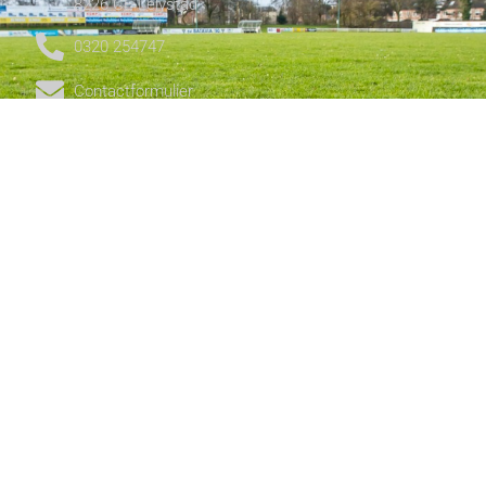
8226 CE Lelystad
0320 254747
Contactformulier
CLUB
Media
Teams
Clubinformatie
Wedstrijd info
Nieuws
SOCIAL MEDIA