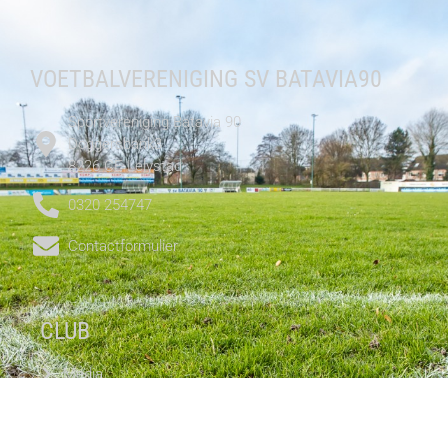
VOETBALVERENIGING SV BATAVIA90
Sportvereniging Batavia 90
Doggersbank3
8226 CE Lelystad
0320 254747
Contactformulier
CLUB
Media
Teams
Clubinformatie
Wedstrijd info