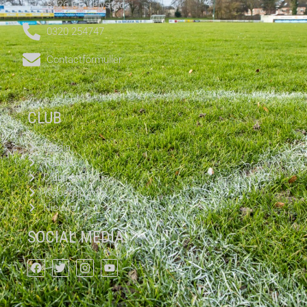
8226 CE Lelystad
0320 254747
Contactformulier
CLUB
Media
Teams
Clubinformatie
Wedstrijd info
Nieuws
SOCIAL MEDIA