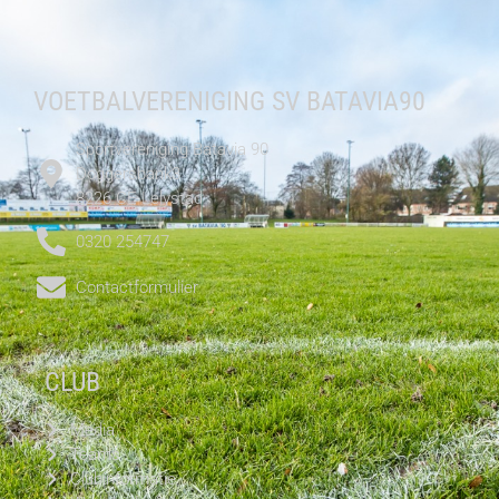
VOETBALVERENIGING SV BATAVIA90
Sportvereniging Batavia 90
Doggersbank3
8226 CE Lelystad
0320 254747
Contactformulier
CLUB
Media
Teams
Clubinformatie