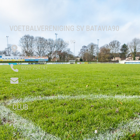
VOETBALVERENIGING SV BATAVIA90
Sportvereniging Batavia 90
Doggersbank3
8226 CE Lelystad
0320 254747
Contactformulier
CLUB
Media
Teams
Clubinformatie