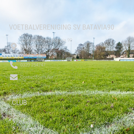
VOETBALVERENIGING SV BATAVIA90
Sportvereniging Batavia 90
Doggersbank3
8226 CE Lelystad
0320 254747
Contactformulier
CLUB
Media
Teams
Clubinformatie