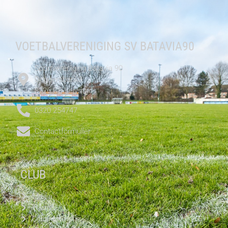
VOETBALVERENIGING SV BATAVIA90
Sportvereniging Batavia 90
Doggersbank3
8226 CE Lelystad
0320 254747
Contactformulier
CLUB
Media
Teams
Clubinformatie