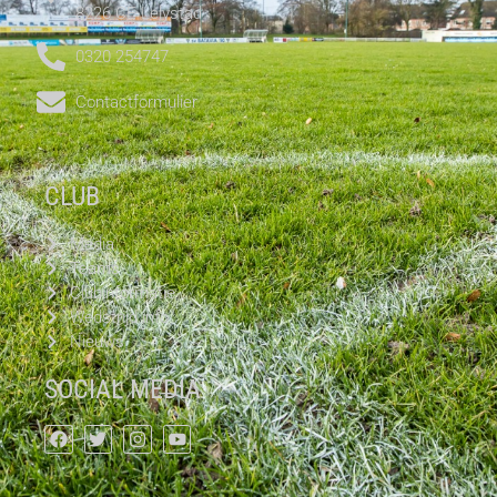
8226 CE Lelystad
0320 254747
Contactformulier
CLUB
Media
Teams
Clubinformatie
Wedstrijd info
Nieuws
SOCIAL MEDIA