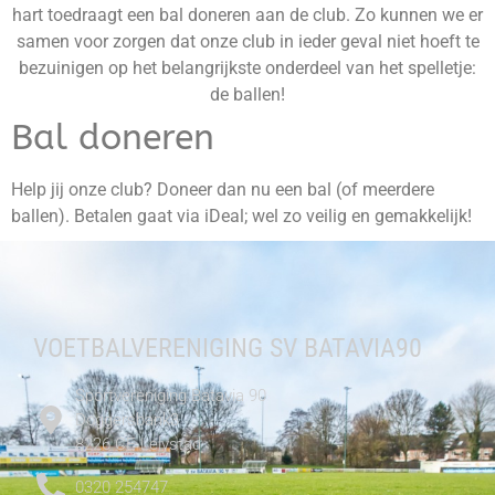
hart toedraagt een bal doneren aan de club. Zo kunnen we er
samen voor zorgen dat onze club in ieder geval niet hoeft te
bezuinigen op het belangrijkste onderdeel van het spelletje:
de ballen!
Bal doneren
Help jij onze club? Doneer dan nu een bal (of meerdere
ballen). Betalen gaat via iDeal; wel zo veilig en gemakkelijk!
VOETBALVERENIGING SV BATAVIA90
Sportvereniging Batavia 90
Doggersbank3
8226 CE Lelystad
0320 254747