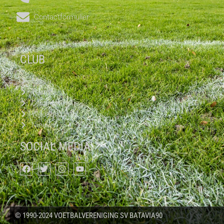
Contactformulier
CLUB
Media
Teams
Clubinformatie
Wedstrijd info
Nieuws
SOCIAL MEDIA
© 1990-2024 VOETBALVERENIGING SV BATAVIA90