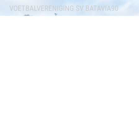
VOETBALVERENIGING SV BATAVIA90
Sportvereniging Batavia 90
Doggersbank3
8226 CE Lelystad
0320 254747
Contactformulier
CLUB
Media
Teams
Clubinformatie
Wedstrijd info
Nieuws