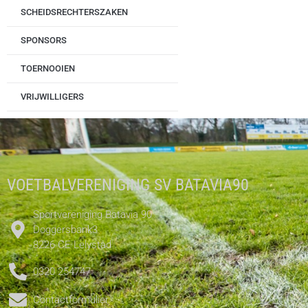
SCHEIDSRECHTERSZAKEN
SPONSORS
TOERNOOIEN
VRIJWILLIGERS
VOETBALVERENIGING SV BATAVIA90
Sportvereniging Batavia 90
Doggersbank3
8226 CE Lelystad
0320 254747
Contactformulier