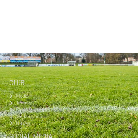
CLUB
Media
Teams
Clubinformatie
Wedstrijd info
Nieuws
SOCIAL MEDIA