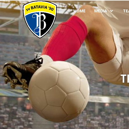
HOME
MEDIA
TE
T