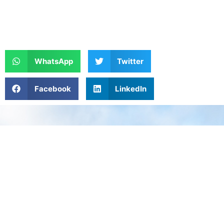
WhatsApp
Twitter
Facebook
LinkedIn
VOETBALVERENIGING SV BATAVIA90
Sportvereniging Batavia 90
Doggersbank3
8226 CE Lelystad
0320 254747