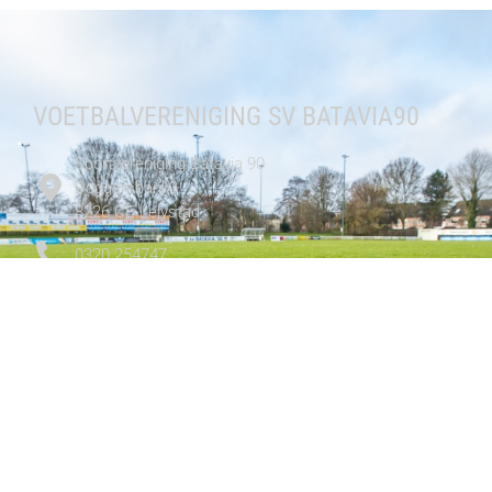
VOETBALVERENIGING SV BATAVIA90
Sportvereniging Batavia 90
Doggersbank3
8226 CE Lelystad
0320 254747
Contactformulier
CLUB
Media
Teams
Clubinformatie