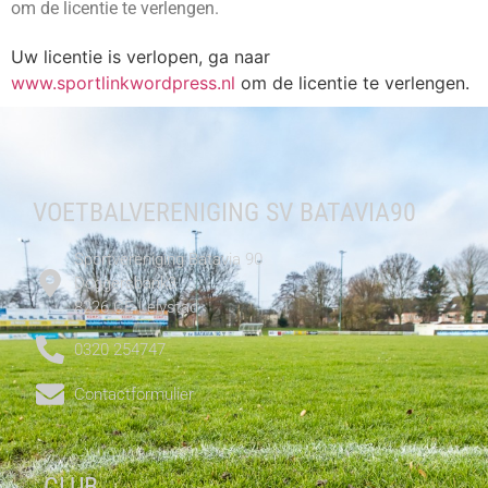
om de licentie te verlengen.
Uw licentie is verlopen, ga naar
www.sportlinkwordpress.nl
om de licentie te verlengen.
VOETBALVERENIGING SV BATAVIA90
Sportvereniging Batavia 90
Doggersbank3
8226 CE Lelystad
0320 254747
Contactformulier
CLUB